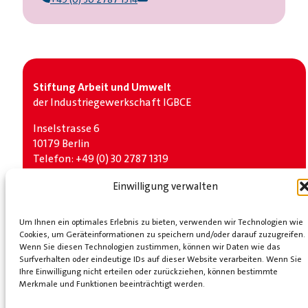
Stiftung Arbeit und Umwelt
der Industrie­gewerkschaft IGBCE
Inselstrasse 6
10179 Berlin
Telefon: +49 (0) 30 2787 1319
Social Media
Einwilligung verwalten
LinkedIn
Bluesky
Um Ihnen ein optimales Erlebnis zu bieten, verwenden wir Technologien wie
Cookies, um Geräteinformationen zu speichern und/oder darauf zuzugreifen.
Partner
Wenn Sie diesen Technologien zustimmen, können wir Daten wie das
Surfverhalten oder eindeutige IDs auf dieser Website verarbeiten. Wenn Sie
Industrie­gewerkschaft IGBCE
KOMPETENZNETZ
Ihre Einwilligung nicht erteilen oder zurückziehen, können bestimmte
TRANSFORMATIONSBERATUNG GmbH
Merkmale und Funktionen beeinträchtigt werden.
START
ÜBER