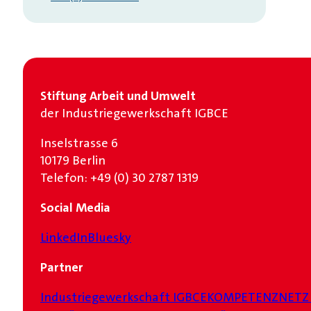
Stiftung Arbeit und Umwelt
der Industrie­gewerkschaft IGBCE
Inselstrasse 6
10179 Berlin
Telefon: +49 (0) 30 2787 1319
Social Media
LinkedIn
Bluesky
Partner
Industrie­gewerkschaft IGBCE
KOMPETENZNETZ