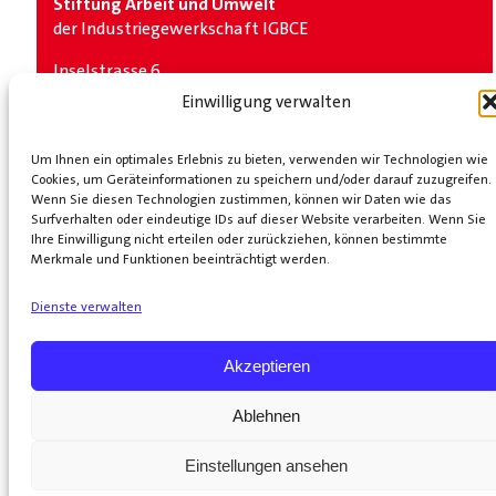
Stiftung Arbeit und Umwelt
der Industrie­gewerkschaft IGBCE
Inselstrasse 6
10179 Berlin
Einwilligung verwalten
Telefon: +49 (0) 30 2787 1319
Social Media
Um Ihnen ein optimales Erlebnis zu bieten, verwenden wir Technologien wie
Cookies, um Geräteinformationen zu speichern und/oder darauf zuzugreifen.
Wenn Sie diesen Technologien zustimmen, können wir Daten wie das
LinkedIn
Bluesky
Surfverhalten oder eindeutige IDs auf dieser Website verarbeiten. Wenn Sie
Ihre Einwilligung nicht erteilen oder zurückziehen, können bestimmte
Partner
Merkmale und Funktionen beeinträchtigt werden.
Industrie­gewerkschaft IGBCE
KOMPETENZNETZ
Dienste verwalten
TRANSFORMATIONSBERATUNG GmbH
START
ÜBER
UNS
VERANSTALTUNGEN
VERÖFFENTLICHUNGEN
PRESSE
SATZU
Akzeptieren
DATENSCHUTZ
IMPRESSUM
Ablehnen
Einstellungen ansehen