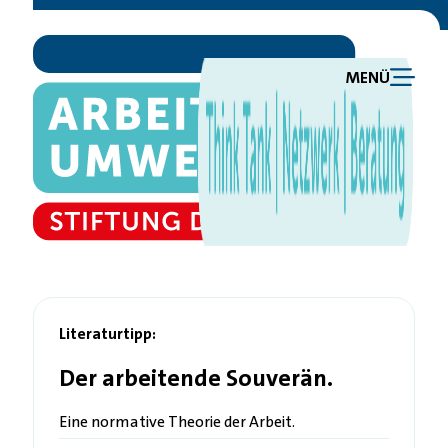
MENÜ
Literaturtipp:
Der arbeitende Souverän.
Eine normative Theorie der Arbeit.