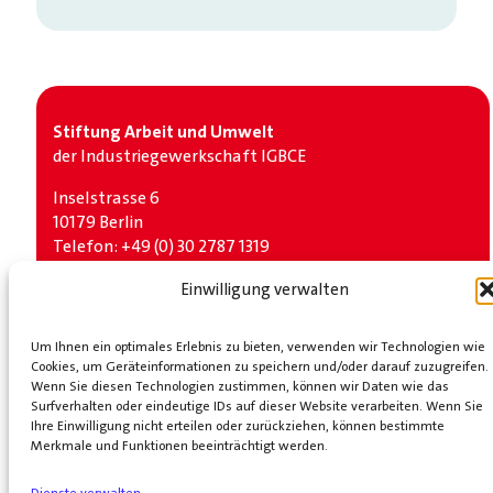
Stiftung Arbeit und Umwelt
der Industrie­gewerkschaft IGBCE
Inselstrasse 6
10179 Berlin
Telefon: +49 (0) 30 2787 1319
Social Media
Einwilligung verwalten
LinkedIn
Bluesky
Um Ihnen ein optimales Erlebnis zu bieten, verwenden wir Technologien wie
Cookies, um Geräteinformationen zu speichern und/oder darauf zuzugreifen.
Partner
Wenn Sie diesen Technologien zustimmen, können wir Daten wie das
Surfverhalten oder eindeutige IDs auf dieser Website verarbeiten. Wenn Sie
Industrie­gewerkschaft IGBCE
KOMPETENZNETZ
Ihre Einwilligung nicht erteilen oder zurückziehen, können bestimmte
TRANSFORMATIONSBERATUNG GmbH
Merkmale und Funktionen beeinträchtigt werden.
START
ÜBER
UNS
VERANSTALTUNGEN
VERÖFFENTLICHUNGEN
PRESSE
SATZU