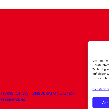
Um Ihnen ein
Geräteinfor
Technologie
auf dieser W
zurückziehe
Dienste ver
 TRANSFORMATIONSBERATUNG GmbH
PRESSE
SATZUNG
Akz