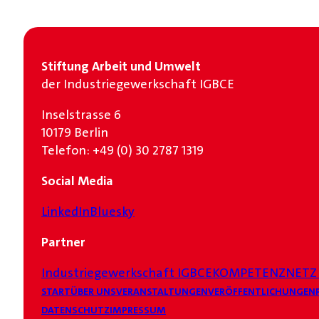
Stiftung Arbeit und Umwelt
der Industrie­gewerkschaft IGBCE
Inselstrasse 6
10179 Berlin
Telefon: +49 (0) 30 2787 1319
Social Media
LinkedIn
Bluesky
Partner
Industrie­gewerkschaft IGBCE
KOMPETENZNETZ
START
ÜBER UNS
VERANSTALTUNGEN
VERÖFFENTLICHUNGEN
DATENSCHUTZ
IMPRESSUM