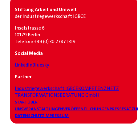
Stiftung Arbeit und Umwelt
der Industrie­gewerkschaft IGBCE
Inselstrasse 6
10179 Berlin
Telefon: +49 (0) 30 2787 1319
Social Media
LinkedIn
Bluesky
Partner
Industrie­gewerkschaft IGBCE
KOMPETENZNETZ
TRANSFORMATIONSBERATUNG GmbH
START
ÜBER
UNS
VERANSTALTUNGEN
VERÖFFENTLICHUNGEN
PRESSE
SATZU
DATENSCHUTZ
IMPRESSUM