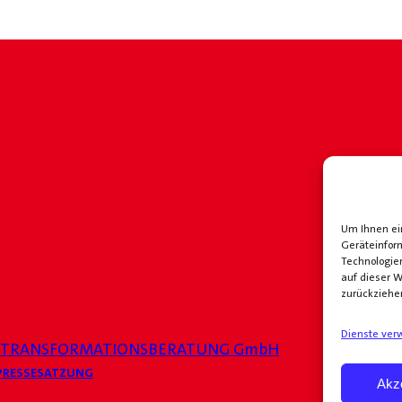
Um Ihnen ein
Geräteinfor
Technologie
auf dieser W
zurückziehe
Dienste ver
 TRANSFORMATIONSBERATUNG GmbH
PRESSE
SATZUNG
Akz