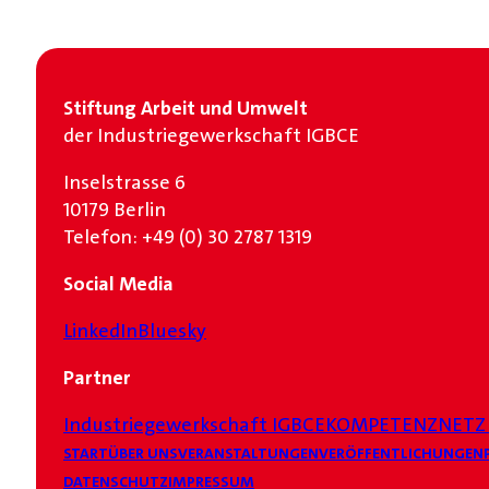
Stiftung Arbeit und Umwelt
der Industrie­gewerkschaft IGBCE
Inselstrasse 6
10179 Berlin
Telefon: +49 (0) 30 2787 1319
Social Media
LinkedIn
Bluesky
Partner
Industrie­gewerkschaft IGBCE
KOMPETENZNETZ
START
ÜBER UNS
VERANSTALTUNGEN
VERÖFFENTLICHUNGEN
DATENSCHUTZ
IMPRESSUM