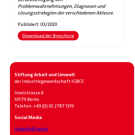
Problemwahrnehmungen, Diagnosen und
Lösungsstrategien der verschiedenen Akteure.
Publiziert: 03/2020
Download der Broschüre
Stiftung Arbeit und Umwelt
der Industrie­gewerkschaft IGBCE
Inselstrasse 6
10179 Berlin
Telefon: +49 (0) 30 2787 1319
Social Media
LinkedIn
Bluesky