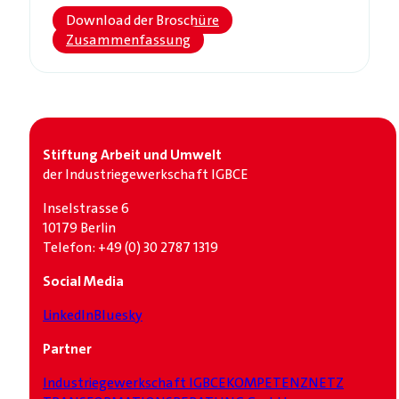
Download der Broschüre
Zusammenfassung
Stiftung Arbeit und Umwelt
der Industrie­gewerkschaft IGBCE
Inselstrasse 6
10179 Berlin
Telefon: +49 (0) 30 2787 1319
Social Media
LinkedIn
Bluesky
Partner
Industrie­gewerkschaft IGBCE
KOMPETENZNETZ