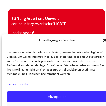
Stiftung Arbeit und Umwelt
der Industrie­gewerkschaft IGBCE
Inselstrasse 6
10179 Berlin
Einwilligung verwalten
Telefon: +49 (0) 30 2787 1319
Social Media
Um Ihnen ein optimales Erlebnis zu bieten, verwenden wir Technologien wie
Cookies, um Geräteinformationen zu speichern und/oder darauf zuzugreifen.
LinkedIn
Bluesky
Wenn Sie diesen Technologien zustimmen, können wir Daten wie das
Surfverhalten oder eindeutige IDs auf dieser Website verarbeiten. Wenn Sie
Partner
Ihre Einwilligung nicht erteilen oder zurückziehen, können bestimmte
Merkmale und Funktionen beeinträchtigt werden.
Industrie­gewerkschaft IGBCE
KOMPETENZNETZ
TRANSFORMATIONSBERATUNG GmbH
Dienste verwalten
START
ÜBER
UNS
VERANSTALTUNGEN
VERÖFFENTLICHUNGEN
PRESSE
SATZU
Akzeptieren
DATENSCHUTZ
IMPRESSUM