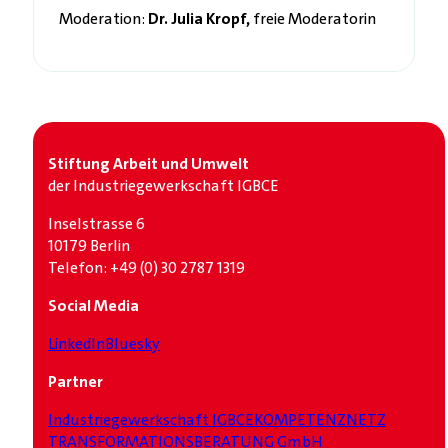
Moderation:
Dr. Julia Kropf,
freie Moderatorin
Stiftung Arbeit und Umwelt
der Industrie­gewerkschaft IGBCE
Inselstrasse 6
10179 Berlin
Telefon: +49 (0) 30 2787 1319
Social Media
LinkedIn
Bluesky
Partner
Industrie­gewerkschaft IGBCE
KOMPETENZNETZ
TRANSFORMATIONSBERATUNG GmbH